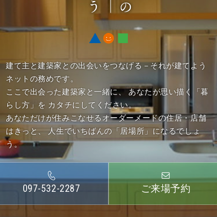
建て主と建築家との出会いをつなげる－それが建てよう
ネットの務めです。
ここで出会った建築家と一緒に、
あなたが思い描く「暮
らし方」を カタチにしてください。
あなただけが住みこなせるオーダーメードの住居・店舗
はきっと、
人生でいちばんの「居場所」になるでしょ
う。
097-532-2287
ご来場予約