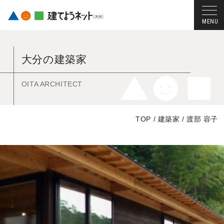
コ
ン
大分の建築家
テ
ン
ツ
OITA ARCHITECT
へ
ス
TOP
/
建築家
/
渡部 容子
キ
ッ
プ
す
る